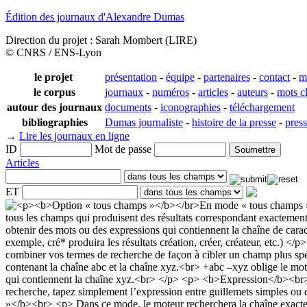
Édition des journaux d'Alexandre Dumas
Direction du projet : Sarah Mombert (LIRE)
© CNRS / ENS-Lyon
le projet
présentation
-
équipe
-
partenaires
-
contact
-
m
le corpus
journaux
-
numéros
-
articles
-
auteurs
-
mots c
autour des journaux
documents
-
iconographies
-
téléchargement
bibliographies
Dumas journaliste
-
histoire de la presse
-
pres
→
Lire les journaux en ligne
ID
Mot de passe
Articles
ET