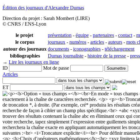
Édition des journaux d'Alexandre Dumas
Direction du projet : Sarah Mombert (LIRE)
© CNRS / ENS-Lyon
le projet
présentation
-
équipe
-
partenaires
-
contact
-
m
le corpus
journaux
-
numéros
-
articles
-
auteurs
-
mots c
autour des journaux
documents
-
iconographies
-
téléchargement
bibliographies
Dumas journaliste
-
histoire de la presse
-
pres
→
Lire les journaux en ligne
ID
Mot de passe
Articles
ET