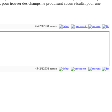
4542/12931 results
4542/12931 results