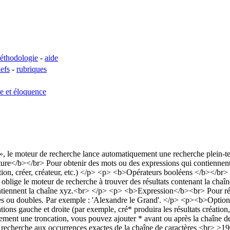
éthodologie
-
aide
lefs
-
rubriques
se et éloquence