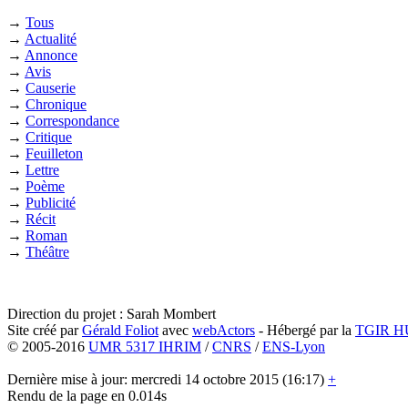
→
Tous
→
Actualité
→
Annonce
→
Avis
→
Causerie
→
Chronique
→
Correspondance
→
Critique
→
Feuilleton
→
Lettre
→
Poème
→
Publicité
→
Récit
→
Roman
→
Théâtre
Direction du projet : Sarah Mombert
Site créé par
Gérald Foliot
avec
webActors
- Hébergé par la
TGIR 
© 2005-2016
UMR 5317 IHRIM
/
CNRS
/
ENS-Lyon
Dernière mise à jour: mercredi 14 octobre 2015 (16:17)
+
Rendu de la page en 0.014s