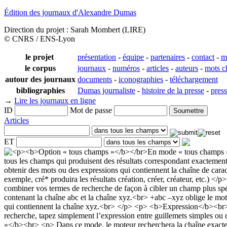
Édition des journaux d'Alexandre Dumas
Direction du projet : Sarah Mombert (LIRE)
© CNRS / ENS-Lyon
le projet
présentation
-
équipe
-
partenaires
-
contact
-
m
le corpus
journaux
-
numéros
-
articles
-
auteurs
-
mots c
autour des journaux
documents
-
iconographies
-
téléchargement
bibliographies
Dumas journaliste
-
histoire de la presse
-
pres
→
Lire les journaux en ligne
ID
Mot de passe
Articles
ET