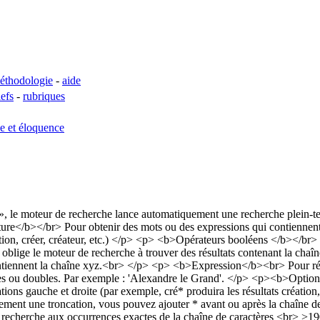
éthodologie
-
aide
lefs
-
rubriques
se et éloquence