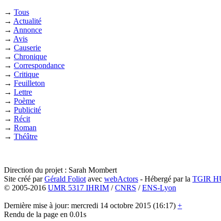
→
Tous
→
Actualité
→
Annonce
→
Avis
→
Causerie
→
Chronique
→
Correspondance
→
Critique
→
Feuilleton
→
Lettre
→
Poème
→
Publicité
→
Récit
→
Roman
→
Théâtre
Direction du projet : Sarah Mombert
Site créé par
Gérald Foliot
avec
webActors
- Hébergé par la
TGIR 
© 2005-2016
UMR 5317 IHRIM
/
CNRS
/
ENS-Lyon
Dernière mise à jour: mercredi 14 octobre 2015 (16:17)
+
Rendu de la page en 0.01s