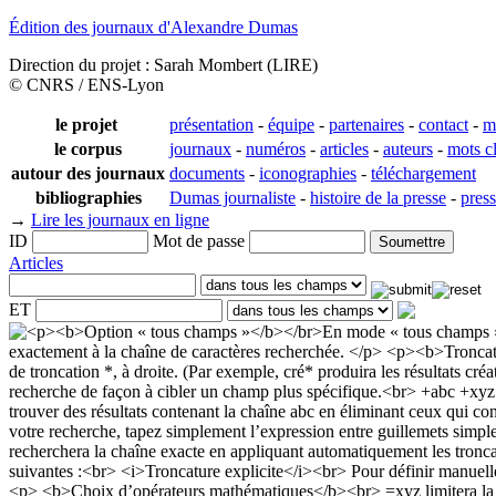
Édition des journaux d'Alexandre Dumas
Direction du projet : Sarah Mombert (LIRE)
© CNRS / ENS-Lyon
le projet
présentation
-
équipe
-
partenaires
-
contact
-
m
le corpus
journaux
-
numéros
-
articles
-
auteurs
-
mots c
autour des journaux
documents
-
iconographies
-
téléchargement
bibliographies
Dumas journaliste
-
histoire de la presse
-
pres
→
Lire les journaux en ligne
ID
Mot de passe
Articles
ET