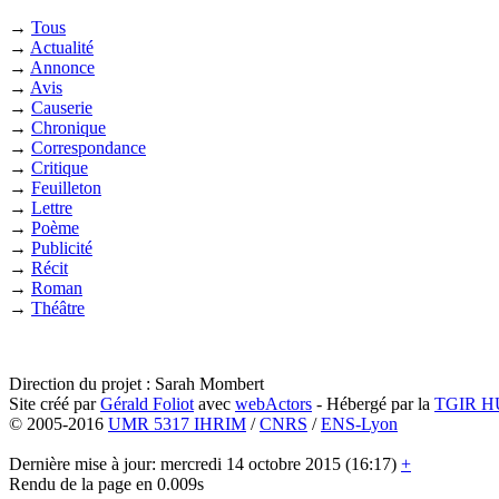
→
Tous
→
Actualité
→
Annonce
→
Avis
→
Causerie
→
Chronique
→
Correspondance
→
Critique
→
Feuilleton
→
Lettre
→
Poème
→
Publicité
→
Récit
→
Roman
→
Théâtre
Direction du projet : Sarah Mombert
Site créé par
Gérald Foliot
avec
webActors
- Hébergé par la
TGIR 
© 2005-2016
UMR 5317 IHRIM
/
CNRS
/
ENS-Lyon
Dernière mise à jour: mercredi 14 octobre 2015 (16:17)
+
Rendu de la page en 0.009s