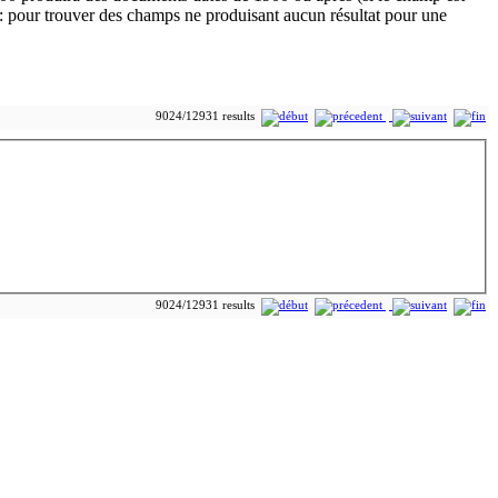
9024/12931 results
9024/12931 results