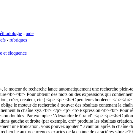
éthodologie
-
aide
lefs
-
rubriques
se et éloquence