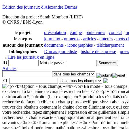
Édition des journaux d'Alexandre Dumas
Direction du projet : Sarah Mombert (LIRE)
© CNRS / ENS-Lyon
le projet
présentation
-
équipe
-
partenaires
-
contact
-
m
le corpus
journaux
-
numéros
-
articles
-
auteurs
-
mots c
autour des journaux
documents
-
iconographies
-
téléchargement
bibliographies
Dumas journaliste
-
histoire de la presse
-
pres
→
Lire les journaux en ligne
ID
Mot de passe
Articles
ET