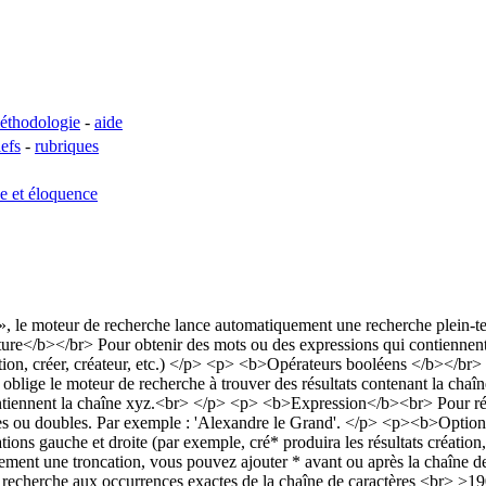
éthodologie
-
aide
lefs
-
rubriques
se et éloquence