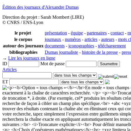
Édition des journaux d'Alexandre Dumas
Direction du projet : Sarah Mombert (LIRE)
© CNRS / ENS-Lyon
le projet
présentation
-
équipe
-
partenaires
-
contact
-
m
le corpus
journaux
-
numéros
-
articles
-
auteurs
-
mots c
autour des journaux
documents
-
iconographies
-
téléchargement
bibliographies
Dumas journaliste
-
histoire de la presse
-
pres
→
Lire les journaux en ligne
ID
Mot de passe
Articles
ET