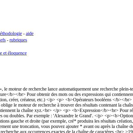
éthodologie
-
aide
lefs
-
rubriques
se et éloquence