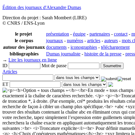
Édition des journaux d'Alexandre Dumas
Direction du projet : Sarah Mombert (LIRE)
© CNRS / ENS-Lyon
le projet
présentation
-
équipe
-
partenaires
-
contact
-
m
le corpus
journaux
-
numéros
-
articles
-
auteurs
-
mots c
autour des journaux
documents
-
iconographies
-
téléchargement
bibliographies
Dumas journaliste
-
histoire de la presse
-
pres
→
Lire les journaux en ligne
ID
Mot de passe
Articles
ET