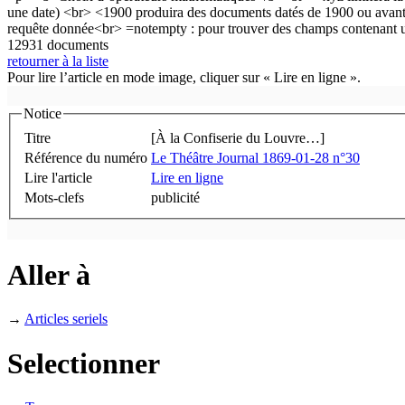
12931 documents
retourner à la liste
Pour lire l’article en mode image, cliquer sur « Lire en ligne ».
Notice
Titre
[À la Confiserie du Louvre…]
Référence du numéro
Le Théâtre Journal 1869-01-28 n°30
Lire l'article
Lire en ligne
Mots-clefs
publicité
Aller à
→
Articles seriels
Selectionner