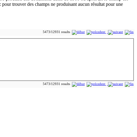
5473/12931 results
5473/12931 results