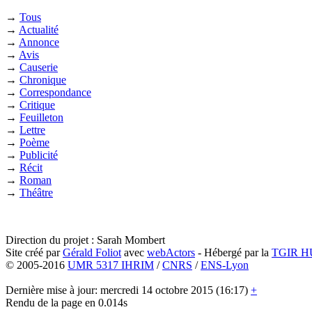
→
Tous
→
Actualité
→
Annonce
→
Avis
→
Causerie
→
Chronique
→
Correspondance
→
Critique
→
Feuilleton
→
Lettre
→
Poème
→
Publicité
→
Récit
→
Roman
→
Théâtre
Direction du projet : Sarah Mombert
Site créé par
Gérald Foliot
avec
webActors
- Hébergé par la
TGIR 
© 2005-2016
UMR 5317 IHRIM
/
CNRS
/
ENS-Lyon
Dernière mise à jour: mercredi 14 octobre 2015 (16:17)
+
Rendu de la page en 0.014s