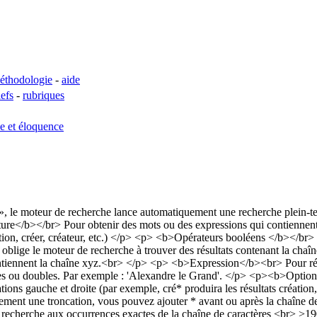
éthodologie
-
aide
lefs
-
rubriques
se et éloquence