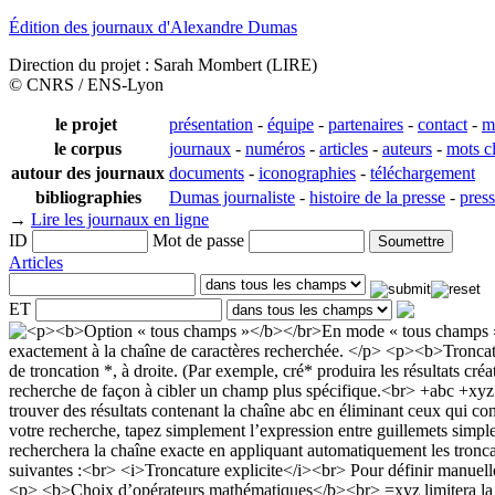
Édition des journaux d'Alexandre Dumas
Direction du projet : Sarah Mombert (LIRE)
© CNRS / ENS-Lyon
le projet
présentation
-
équipe
-
partenaires
-
contact
-
m
le corpus
journaux
-
numéros
-
articles
-
auteurs
-
mots c
autour des journaux
documents
-
iconographies
-
téléchargement
bibliographies
Dumas journaliste
-
histoire de la presse
-
pres
→
Lire les journaux en ligne
ID
Mot de passe
Articles
ET