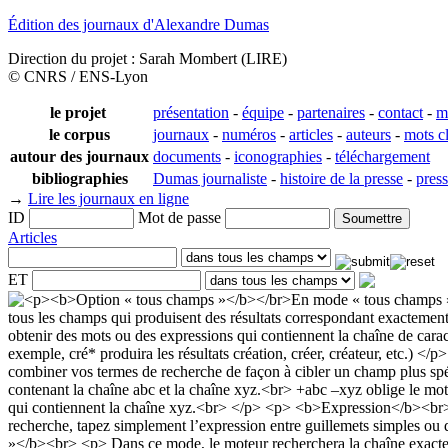
Édition des journaux d'Alexandre Dumas
Direction du projet : Sarah Mombert (LIRE)
© CNRS / ENS-Lyon
le projet
présentation
-
équipe
-
partenaires
-
contact
-
m
le corpus
journaux
-
numéros
-
articles
-
auteurs
-
mots c
autour des journaux
documents
-
iconographies
-
téléchargement
bibliographies
Dumas journaliste
-
histoire de la presse
-
pres
→
Lire les journaux en ligne
ID
Mot de passe
Articles
ET