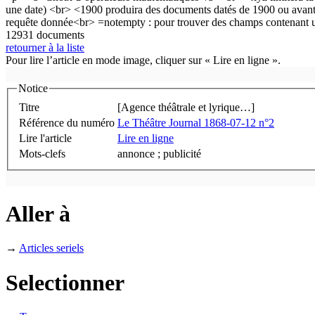
12931 documents
retourner à la liste
Pour lire l’article en mode image, cliquer sur « Lire en ligne ».
Notice
Titre
[Agence théâtrale et lyrique…]
Référence du numéro
Le Théâtre Journal 1868-07-12 n°2
Lire l'article
Lire en ligne
Mots-clefs
annonce ; publicité
Aller à
→
Articles seriels
Selectionner