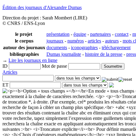
Édition des journaux d'Alexandre Dumas
Direction du projet : Sarah Mombert (LIRE)
© CNRS / ENS-Lyon
le projet
présentation
-
équipe
-
partenaires
-
contact
-
m
le corpus
journaux
-
numéros
-
articles
-
auteurs
-
mots c
autour des journaux
documents
-
iconographies
-
téléchargement
bibliographies
Dumas journaliste
-
histoire de la presse
-
pres
→
Lire les journaux en ligne
ID
Mot de passe
Articles
ET