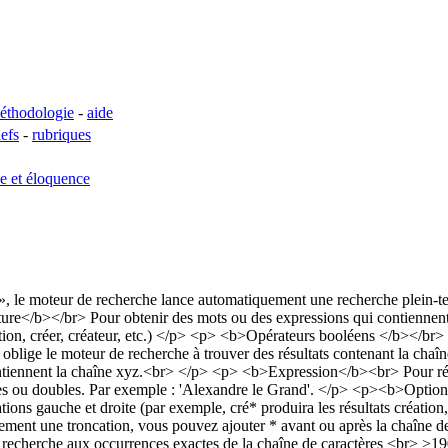
éthodologie
-
aide
lefs
-
rubriques
se et éloquence