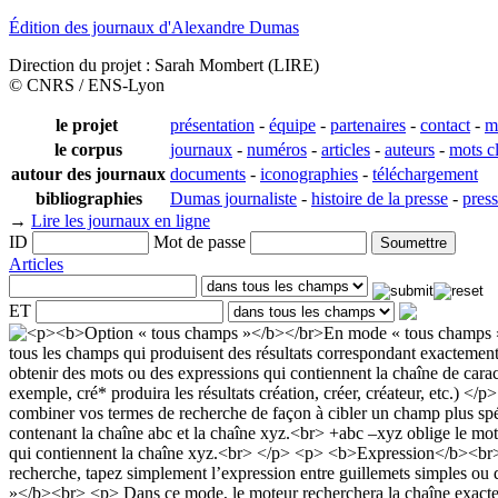
Édition des journaux d'Alexandre Dumas
Direction du projet : Sarah Mombert (LIRE)
© CNRS / ENS-Lyon
le projet
présentation
-
équipe
-
partenaires
-
contact
-
m
le corpus
journaux
-
numéros
-
articles
-
auteurs
-
mots c
autour des journaux
documents
-
iconographies
-
téléchargement
bibliographies
Dumas journaliste
-
histoire de la presse
-
pres
→
Lire les journaux en ligne
ID
Mot de passe
Articles
ET