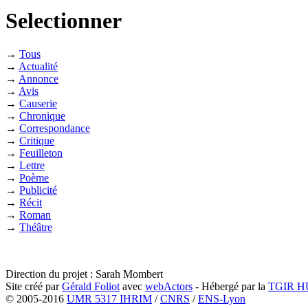
Selectionner
→
Tous
→
Actualité
→
Annonce
→
Avis
→
Causerie
→
Chronique
→
Correspondance
→
Critique
→
Feuilleton
→
Lettre
→
Poème
→
Publicité
→
Récit
→
Roman
→
Théâtre
Direction du projet : Sarah Mombert
Site créé par
Gérald Foliot
avec
webActors
- Hébergé par la
TGIR 
© 2005-2016
UMR 5317 IHRIM
/
CNRS
/
ENS-Lyon