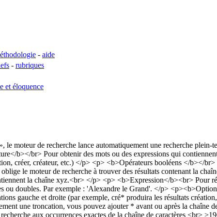
éthodologie
-
aide
lefs
-
rubriques
se et éloquence