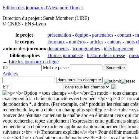
Édition des journaux d'Alexandre Dumas
Direction du projet : Sarah Mombert (LIRE)
© CNRS / ENS-Lyon
le projet
présentation
-
équipe
-
partenaires
-
contact
-
m
le corpus
journaux
-
numéros
-
articles
-
auteurs
-
mots c
autour des journaux
documents
-
iconographies
-
téléchargement
bibliographies
Dumas journaliste
-
histoire de la presse
-
pres
→
Lire les journaux en ligne
ID
Mot de passe
Articles
ET