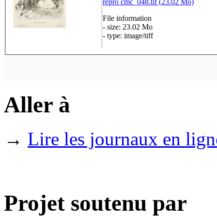
repro cmc_048.tif (23.02 Mo)
File information
- size: 23.02 Mo
- type: image/tiff
Aller à
→
Lire les journaux en lign
Projet soutenu par