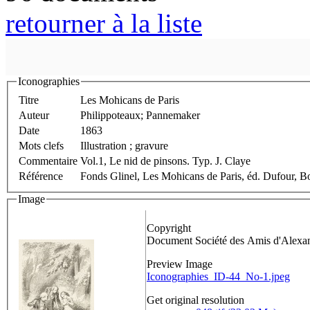
retourner à la liste
Iconographies
Titre
Les Mohicans de Paris
Auteur
Philippoteaux; Pannemaker
Date
1863
Mots clefs
Illustration ; gravure
Commentaire
Vol.1, Le nid de pinsons. Typ. J. Claye
Référence
Fonds Glinel, Les Mohicans de Paris, éd. Dufour, Bo
Image
Copyright
Document Société des Amis d'Alex
Preview Image
Iconographies_ID-44_No-1.jpeg
Get original resolution