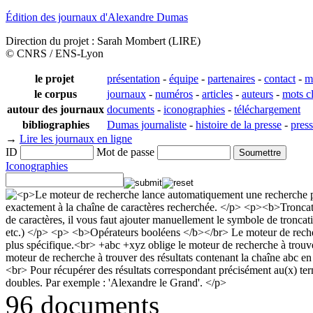
Édition des journaux d'Alexandre Dumas
Direction du projet : Sarah Mombert (LIRE)
© CNRS / ENS-Lyon
le projet
présentation
-
équipe
-
partenaires
-
contact
-
m
le corpus
journaux
-
numéros
-
articles
-
auteurs
-
mots c
autour des journaux
documents
-
iconographies
-
téléchargement
bibliographies
Dumas journaliste
-
histoire de la presse
-
pres
→
Lire les journaux en ligne
ID
Mot de passe
Iconographies
96 documents